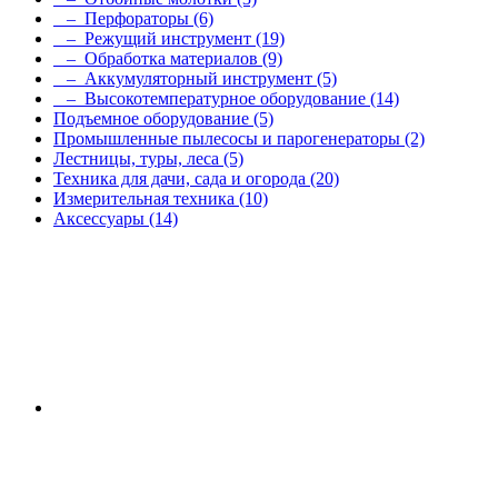
– Перфораторы
(6)
– Режущий инструмент
(19)
– Обработка материалов
(9)
– Аккумуляторный инструмент
(5)
– Высокотемпературное оборудование
(14)
Подъемное оборудование
(5)
Промышленные пылесосы и парогенераторы
(2)
Лестницы, туры, леса
(5)
Техника для дачи, сада и огорода
(20)
Измерительная техника
(10)
Аксессуары
(14)