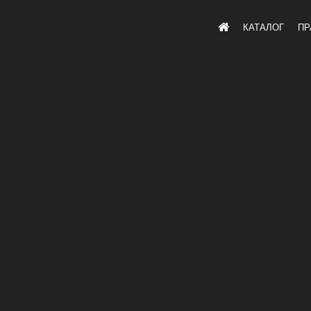
КАТАЛОГ
ПР
Главная
/
Каталог
/
Инструмент
/
Высокотемпературно
КАТЕГОРИИ
МЕСТО ХРАНЕНИЯ ИНВЕНТАРЯ
(2)
ОБОРУДОВАНИЕ
(49)
– ВИБРОТЕХНИКА
(12)
– МОТОБУРЫ
(2)