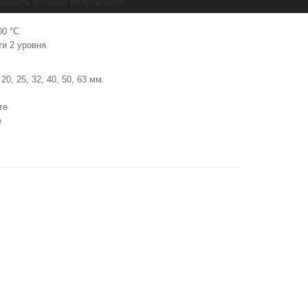
казать больше результатов...
 труб
00 °C
и 2 уровня
0, 25, 32, 40, 50, 63 мм.
те
е