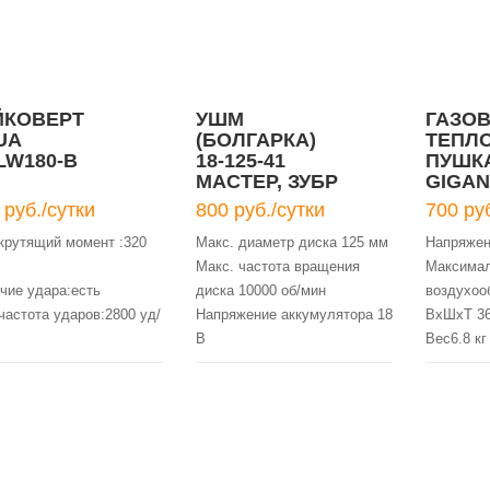
ЙКОВЕРТ
УШМ
ГАЗО
UA
(БОЛГАРКА)
ТЕПЛ
LW180-B
18-125-41
ПУШК
МАСТЕР, ЗУБР
GIGAN
18В
50 КВТ
 руб./сутки
800 руб./сутки
700 руб
крутящий момент :320
Макс. диаметр диска 125 мм
Напряжен
Макс. частота вращения
Максима
чие удара:есть
диска 10000 об/мин
воздухоо
частота ударов:2800 уд/
Напряжение аккумулятора 18
ВхШхТ 36
В
Вес6.8 кг
аккумулятора:Li-Ion
Емкость аккумулятора 4 А·ч
Без регу
яжение аккумулятора:18
температ
етто:1.69 кг
ота вращения
деля:0-1500/1800/2200