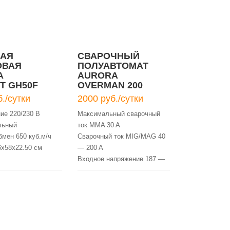
ВАЯ
СВАРОЧНЫЙ
ОВАЯ
ПОЛУАВТОМАТ
А
AURORA
T GH50F
OVERMAN 200
./сутки
2000 руб./сутки
ие 220/230 В
Максимальный сварочный
льный
ток MMA 30 A
бмен 650 куб.м/ч
Сварочный ток MIG/MAG 40
х58х22.50 см
— 200 A
Входное напряжение 187 —
лировки
253 В
уры есть
Толщина металла 0.60 — 1
мм
Максимальный диаметр
электрода 1 мм