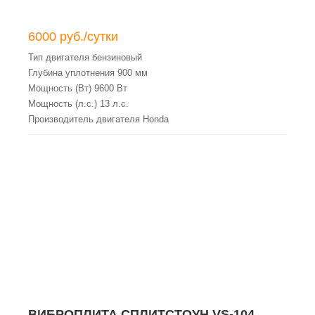
6000 руб./сутки
Тип двигателя бензиновый
Глубина уплотнения 900 мм
Мощность (Вт) 9600 Вт
Мощность (л.с.) 13 л.с.
Производитель двигателя Honda
Материал плиты чугун
Габариты плиты 900х500 мм
Вес нетто 430 кг
Тактность двигателя 4-х тактный
Емкость топливного бака 4.7 л
ВИБРОПЛИТА СПЛИТСТОУН VS-104