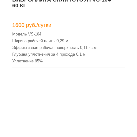
60 КГ
1600 руб./сутки
Модель VS-104
Ширина рабочей плиты 0,29 м
Эффективная рабочая поверхность 0,11 кв.м
Глубина уплотнения за 4 прохода 0,1 м
Уплотнение 95%
Тип двигателя Бензиновый, 4-тактный, одноцилиндровый, с
воздушным охлаждением
Вид топлива Бензин АИ-92
Ёмкость топливного бака 3 л
Расход топлива 1,2 л/ч
Вид масла двигателя и вибратора Автомобильное масло
SAE 10W-30
Объём масла в двигателе 0,6 л
Объём масла в вибраторе 0,032 л
Количество и тип ремней ременной передачи 1 ремень
клиновой AVX 13 x 767La (XPA 750)